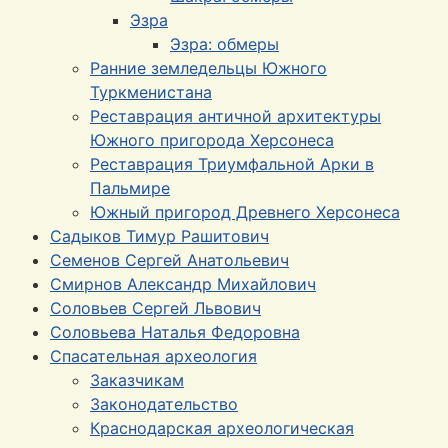
Эзра
Эзра: обмеры
Ранние земледельцы Южного
Туркменистана
Реставрация античной архитектуры
Южного пригорода Херсонеса
Реставрация Триумфальной Арки в
Пальмире
Южный пригород Древнего Херсонеса
Садыков Тимур Рашитович
Семенов Сергей Анатольевич
Смирнов Александр Михайлович
Соловьев Сергей Львович
Соловьева Наталья Федоровна
Спасательная археология
Заказчикам
Законодательство
Краснодарская археологическая