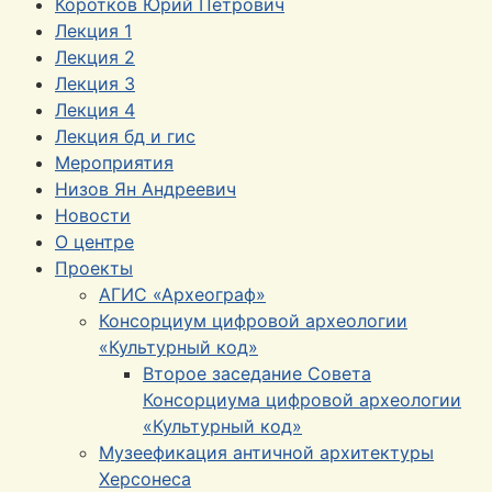
Коротков Юрий Петрович
Лекция 1
Лекция 2
Лекция 3
Лекция 4
Лекция бд и гис
Мероприятия
Низов Ян Андреевич
Новости
О центре
Проекты
АГИС «Археограф»
Консорциум цифровой археологии
«Культурный код»
Второе заседание Совета
Консорциума цифровой археологии
«Культурный код»
Музеефикация античной архитектуры
Херсонеса