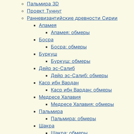
Пальмира 3D
Проект Туннуг
Ранневизантийские древности Сирии
Апамея
Апамея: обмеры
Босра
Босра: обмеры
Буркуш
Буркуш: обмеры
Дейр эс-Салиб
Дейр эс-Салиб: обмеры
Каср ибн Вардан
Каср ибн Вардан: обмеры
Медресе Халавия
Медресе Халавия: обмеры
Пальмира
Пальмира: обмеры
Шакра
Шакра: обмеры