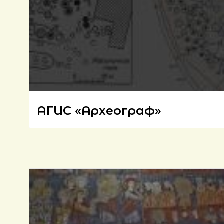
АГИС «Археограф»