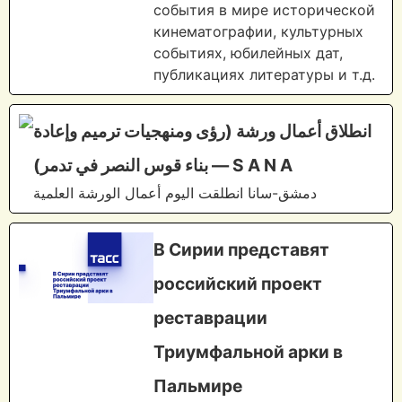
события в мире исторической
кинематографии, культурных
событиях, юбилейных дат,
публикациях литературы и т.д.
انطلاق أعمال ورشة (رؤى ومنهجيات ترميم وإعادة
بناء قوس النصر في تدمر) — S A N A
دمشق-سانا انطلقت اليوم أعمال الورشة العلمية
В Сирии представят
российский проект
реставрации
Триумфальной арки в
Пальмире