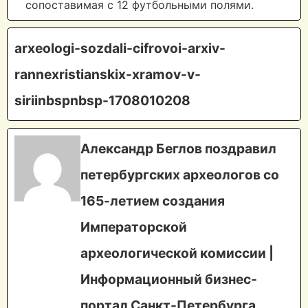
сопоставимая с 12 футбольными полями.
arxeologi-sozdali-cifrovoi-arxiv-
rannexristianskix-xramov-v-
siriinbspnbsp-1708010208
Александр Беглов поздравил
петербургских археологов со
165-летием создания
Императорской
археологической комиссии |
Информационный бизнес-
портал Санкт-Петербурга