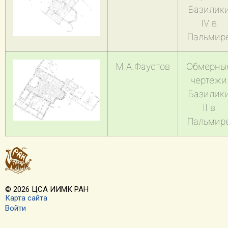
Базилик
IV в
Пальмир
М.А.Фаустов
Обмерны
чертежи
Базилик
II в
Пальмир
© 2026 ЦСА ИИМК РАН
Карта сайта
Войти