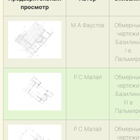
просмотр
М.А.Фаустов
Обмерны
чертежи
Базилик
I в
Пальмир
Р.С.Малай
Обмерны
чертежи
Базилик
III в
Пальмир
Р.С.Малай
Обмерны
чертежи