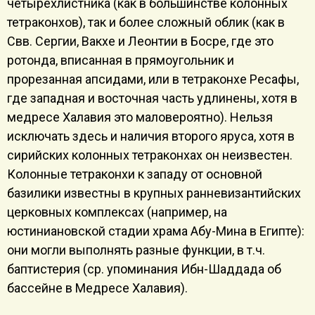
четырехлистника (как в большинстве колонных
тетраконхов), так и более сложный облик (как в
Свв. Сергии, Вакхе и Леонтии в Босре, где это
ротонда, вписанная в прямоугольник и
прорезанная апсидами, или в тетраконхе Ресафы,
где западная и восточная часть удлинены, хотя в
медресе Халавия это маловероятно). Нельзя
исключать здесь и наличия второго яруса, хотя в
сирийских колонных тетраконхах он неизвестен.
Колонные тетраконхи к западу от основной
базилики известны в крупных ранневизантийских
церковных комплексах (например, на
юстиниановской стадии храма Абу-Мина в Египте):
они могли выполнять разные функции, в т.ч.
баптистерия (ср. упоминания Ибн-Шаддада об
бассейне в Медресе Халавия).