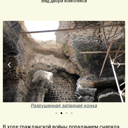
Вид двора комплекса
Обнажившиеся кладки западной конхи
В ходе гражданской войны попаданием снаряда