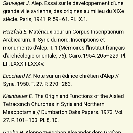
Sauvaget J.
Alep. Essai sur le développement d’une
grande ville syrienne, des origines au milieu du XIXe
siècle. Paris, 1941. P. 59–61. Pl. IX.1.
Herzfeld E.
Matériaux pour un Corpus Inscriptionum
Arabicarum. II: Syrie du nord, Inscriptions et
monuments d’Alep. T. 1 (Mémoires l’lnstitut français
d’archéologie orientale; 76). Cairo, 1954. 205–229; Pl.
LII, LXXXII-LXXXV.
Ecochard M.
Note sur un édifice chrétien d’Alep //
Syria. 1950. T. 27. P. 270–283.
Kleinbauer E.
The Origin and Functions of the Aisled
Tetraconch Churches in Syria and Northern
Mesopotamia // Dumbarton Oaks Papers. 1973. Vol.
27. P. 101–103. Pl. 8, 10.
Gaube H.
Aleppo zwischen Alexander dem Großen