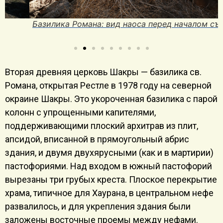
Базилика Романа: вид наоса перед началом съёмки
Вторая древняя церковь Шакры — базилика св.
Романа, открытая Рестле в 1978 году на северной
окраине Шакры. Это укороченная базилика с парой
колонн с упрощенными капителями,
поддерживающими плоский архитрав из плит,
апсидой, вписанной в прямоугольный абрис
здания, и двумя двухярусными (как и в мартирии)
пастофориями. Над входом в южный пастофорий
вырезаны три грубых креста. Плоское перекрытие
храма, типичное для Хаурана, в центральном нефе
развалилось, и для укрепления здания были
заложены восточные проемы между нефами.