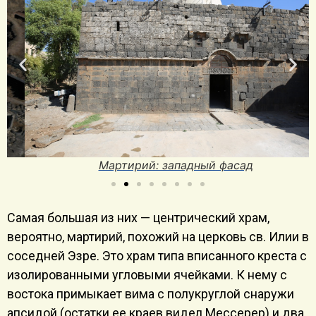
Мартирий: западный фасад
Самая большая из них — центрический храм,
вероятно, мартирий, похожий на церковь св. Илии в
соседней Эзре. Это храм типа вписанного креста с
изолированными угловыми ячейками. К нему с
востока примыкает вима с полукруглой снаружи
апсидой (остатки ее краев видел Мессерер) и два