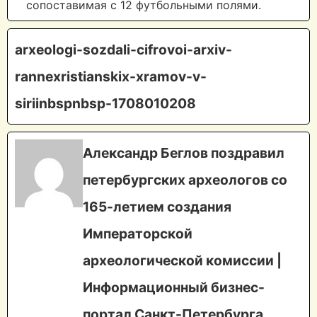
сопоставимая с 12 футбольными полями.
arxeologi-sozdali-cifrovoi-arxiv-
rannexristianskix-xramov-v-
siriinbspnbsp-1708010208
Александр Беглов поздравил
петербургских археологов со
165-летием создания
Императорской
археологической комиссии |
Информационный бизнес-
портал Санкт-Петербурга