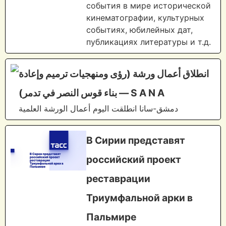
события в мире исторической
кинематографии, культурных
событиях, юбилейных дат,
публикациях литературы и т.д.
انطلاق أعمال ورشة (رؤى ومنهجيات ترميم وإعادة
بناء قوس النصر في تدمر) — S A N A
دمشق-سانا انطلقت اليوم أعمال الورشة العلمية
В Сирии представят
российский проект
реставрации
Триумфальной арки в
Пальмире