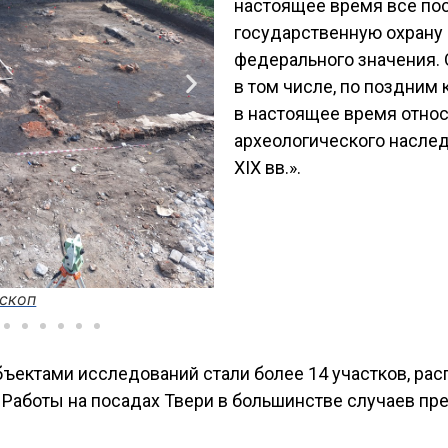
настоящее время все по
государственную охрану 
федерального значения. 
в том числе, по поздним
в настоящее время относ
археологического наслед
XIX вв.».
Затверецкий посад. 
 века insitu
ъектами исследований стали более 14 участков, ра
. Работы на посадах Твери в большинстве случаев п