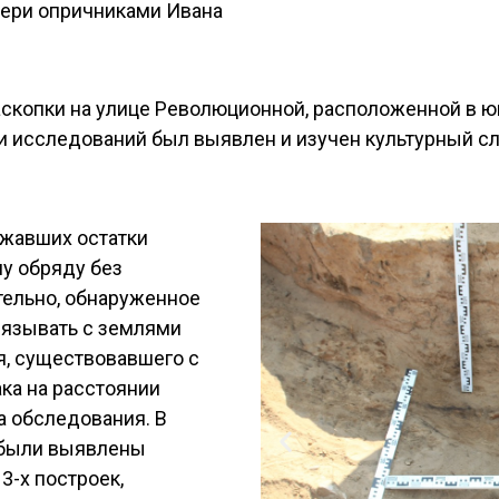
ери опричниками Ивана
скопки на улице Революционной, расположенной в ю
 исследований был выявлен и изучен культурный слой
ржавших остатки
у обряду без
тельно, обнаруженное
вязывать с землями
я, существовавшего с
ака на расстоянии
а обследования. В
а были выявлены
3-х построек,