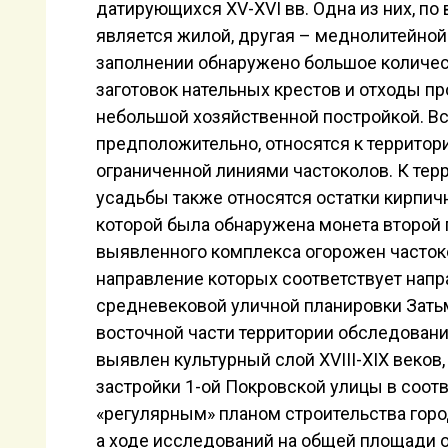
датирующихся XV-XVI вв. Одна из них, по
является жилой, другая – меднолитейной
заполнении обнаружено большое количе
заготовок нательных крестов и отходы пр
небольшой хозяйственной постройкой. Вс
предположительно, относятся к территор
ограниченной линиями частоколов. К тер
усадьбы также относятся остатки кирпичн
которой была обнаружена монета второй 
выявленного комплекса огорожен часток
направление которых соответствует нап
средневековой уличной планировки Затьм
восточной части территории обследования
выявлен культурный слой XVIII-XIX веко
застройки 1-ой Покровской улицы в соотв
«регулярным» планом строительства города
а ходе исследований на общей площади ок