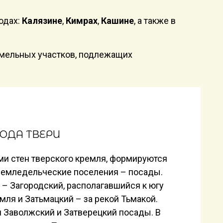
одах:
Калязине
,
Кимрах
,
Кашине
, а также в
емельных участков, подлежащих
ОДА ТВЕРИ
ами стен тверского кремля, формируются
земледельческие поселения – посады.
 – Загородский, располагавшийся к югу
емля и Затьмацкий – за рекой Тьмакой.
 Заволжский и Затверецкий посады. В