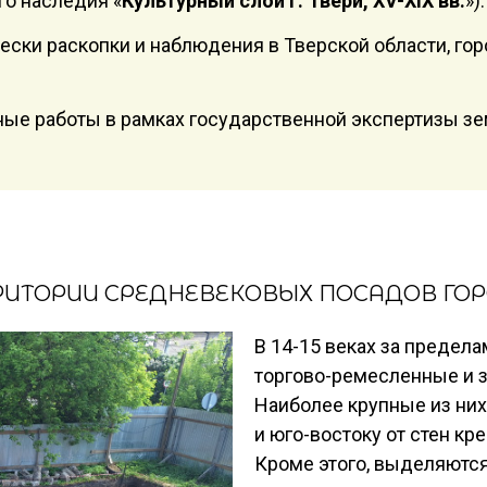
го наследия «
Культурный слой г. Твери, XV-XIX вв.
»).
ски раскопки и наблюдения в Тверской области, гор
ые работы в рамках государственной экспертизы з
РИТОРИИ СРЕДНЕВЕКОВЫХ ПОСАДОВ ГОР
В 14-15 веках за предел
торгово-ремесленные и 
Наиболее крупные из них
и юго-востоку от стен кр
Кроме этого, выделяются