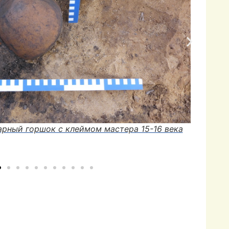
ад. Комплекс постройки 15-16 века
З