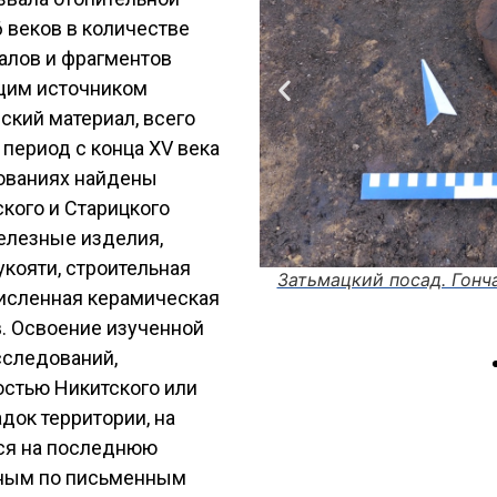
6 веков в количестве
алов и фрагментов
щим источником
кий материал, всего
 период с конца XV века
дованиях найдены
кого и Старицкого
железные изделия,
кояти, строительная
леймом мастера 15-16 века
численная керамическая
в. Освоение изученной
Затьмацкий пос
исследований,
остью Никитского или
ок территории, на
ся на последнюю
стным по письменным