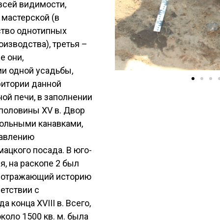
 всей видимости,
 мастерской (в
ство однотипных
оизводства), третья –
е они,
ии одной усадьбы,
ритории данной
ой печи, в заполнении
половины XV в. Двор
ольными канавками,
равлению
ацкого посада. В юго-
, на раскопе 2 был
в, отражающий историю
етствии с
 конца XVIII в. Всего,
оло 1500 кв. м. была