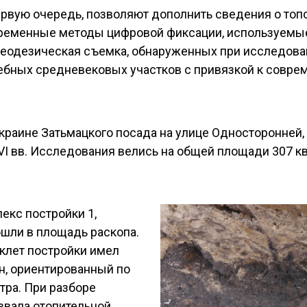
ервую очередь, позволяют дополнить сведения о топ
овременные методы цифровой фиксации, используемые
еодезическая съемка, обнаруженных при исследован
бных средневековых участков с привязкой к совреме
краине Затьмацкого посада на улице Односторонне
VI вв. Исследования велись на общей площади 307 кв
екс постройки 1,
шли в площадь раскопа.
клет постройки имел
ан, ориентированный по
тра. При разборе
звала отопительной