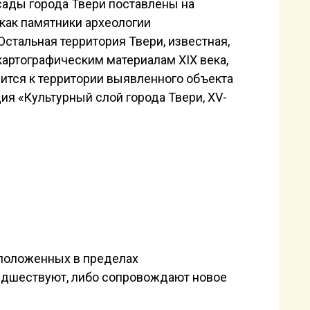
сады города Твери поставлены на
как памятники археологии
Остальная территория Твери, известная,
 картографическим материалам XIX века,
ится к территории выявленного объекта
ия «Культурный слой города Твери, XV-
Разбор хозяйственной ямы 16 века
Затв
сположенных в пределах
редшествуют, либо сопровождают новое