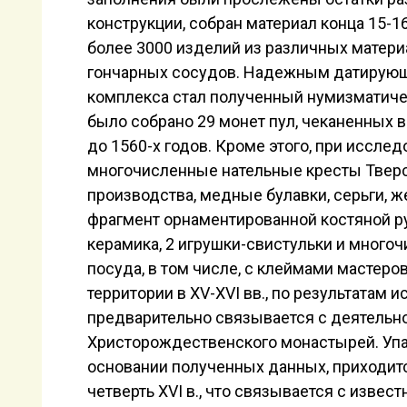
конструкции, собран материал конца 15-1
более 3000 изделий из различных матери
гончарных сосудов. Надежным датирую
комплекса стал полученный нумизматичес
было собрано 29 монет пул, чеканенных в
до 1560-х годов. Кроме этого, при иссле
многочисленные нательные кресты Тверс
производства, медные булавки, серьги, 
фрагмент орнаментированной костяной ру
Затьмацкий посад. Гончарный горшок с к
керамика, 2 игрушки-свистульки и много
посуда, в том числе, с клеймами мастеро
территории в XV-XVI вв., по результатам 
предварительно связывается с деятельн
Христорождественского монастырей. Упад
основании полученных данных, приходит
четверть XVI в., что связывается с изве