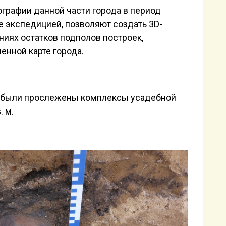
ографии данной части города в период
 экспедицией, позволяют создать 3D-
иях остатков подполов построек,
нной карте города.
й, были прослежены комплексы усадебной
. м.