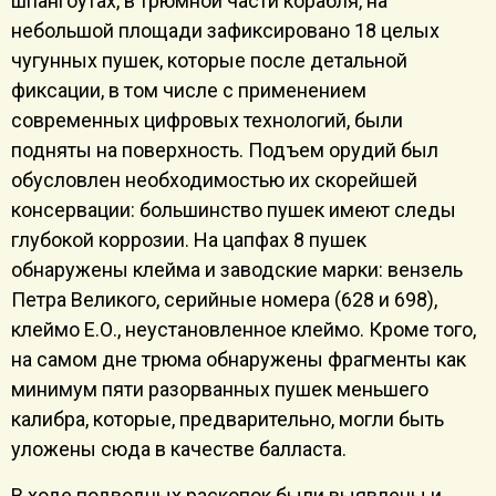
шпангоутах, в трюмной части корабля, на
небольшой площади зафиксировано 18 целых
чугунных пушек, которые после детальной
фиксации, в том числе с применением
современных цифровых технологий, были
подняты на поверхность. Подъем орудий был
обусловлен необходимостью их скорейшей
консервации: большинство пушек имеют следы
глубокой коррозии. На цапфах 8 пушек
обнаружены клейма и заводские марки: вензель
Петра Великого, серийные номера (628 и 698),
клеймо Е.О., неустановленное клеймо. Кроме того,
на самом дне трюма обнаружены фрагменты как
минимум пяти разорванных пушек меньшего
калибра, которые, предварительно, могли быть
уложены сюда в качестве балласта.
В ходе подводных раскопок были выявлены и