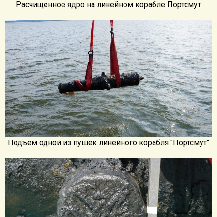
Расчищенное ядро на линейном корабле Портсмут
Подъем одной из пушек линейного корабля "Портсмут"