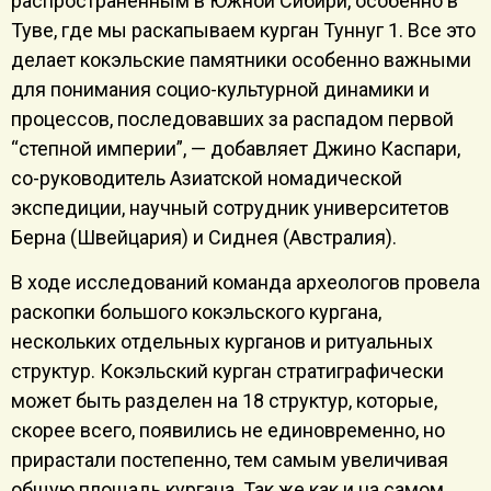
распространенным в Южной Сибири, особенно в
Туве, где мы раскапываем курган Туннуг 1. Все это
делает кокэльские памятники особенно важными
для понимания социо-культурной динамики и
процессов, последовавших за распадом первой
“степной империи”, — добавляет Джино Каспари,
со-руководитель Азиатской номадической
экспедиции, научный сотрудник университетов
Берна (Швейцария) и Сиднея (Австралия).
В ходе исследований команда археологов провела
раскопки большого кокэльского кургана,
нескольких отдельных курганов и ритуальных
структур. Кокэльский курган стратиграфически
может быть разделен на 18 структур, которые,
скорее всего, появились не единовременно, но
прирастали постепенно, тем самым увеличивая
общую площадь кургана. Так же как и на самом