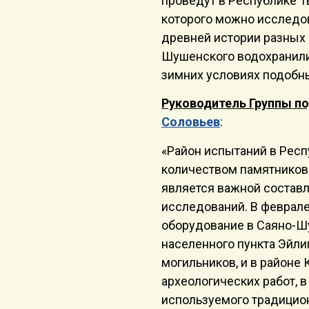
проведут в Республике Т
которого можно исследо
древней истории разных 
Шушенского водохранили
зимних условиях подобн
Руководитель Группы п
Соловьев
:
«Район испытаний в Респ
количеством памятников 
является важной состав
исследований. В феврале
оборудование в Саяно-Ш
населенного пункта Эйли
могильников, и в районе
археологических работ, 
используемого традицио