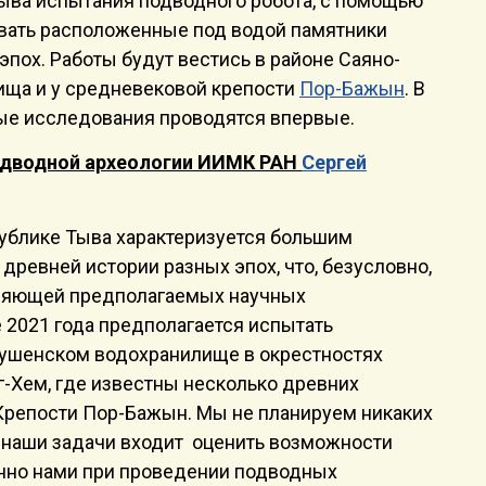
ыва испытания подводного робота, с помощью
вать расположенные под водой памятники
эпох. Работы будут вестись в районе Саяно-
ща и у средневековой крепости
Пор-Бажын
. В
ые исследования проводятся впервые.
одводной археологии ИИМК РАН
Сергей
ублике Тыва характеризуется большим
древней истории разных эпох, что, безусловно,
ляющей предполагаемых научных
 2021 года предполагается испытать
ушенском водохранилище в окрестностях
г-Хем, где известны несколько древних
 Крепости Пор-Бажын. Мы не планируем никаких
в наши задачи входит оценить возможности
нно нами при проведении подводных