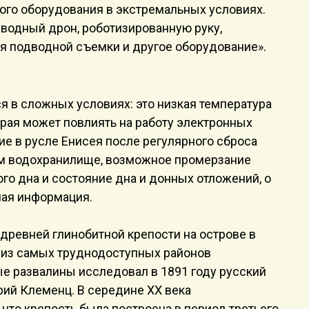
ого оборудования в экстремальных условиях.
водный дрон, роботизированную руку,
я подводной съемки и другое оборудование».
я в сложных условиях: это низкая температура
рая может повлиять на работу электронных
ие в русле Енисея после регулярного сброса
м водохранилище, возможное промерзание
го дна и состояние дна и донных отложений, о
ная информация.
ревней глинобитной крепости на острове в
 из самых труднодоступных районов
е развалины исследовал в 1891 году русский
рий Клеменц. В середине XX века
 что крепость была построена в период третьего