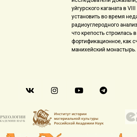
уйгурского каганата в VI
установить во время не
радиоуглеродного анали
что крепость строилась в 
фортификационное, как сч
манихейский монастырь.