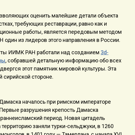
озволяющих оценить малейшие детали объекта
тках, требующих реставрации, равно как и
ационные работы, является передовым методом
Н один из лидеров этого направления в России.
сты ИИМК РАН работали над созданием
3d-
ры
, собравшей детальную информацию обо всех
двергся этот памятник мировой культуры. Эта
й сирийской стороне.
 Дамаска началось при римском императоре
). Первые разрушения крепость Дамаска
в раннеисламский период. Новая цитадель
да территорию заняли турки-сельджуки, в 1260
монголов, в 1401 году — Тамерлана, с начала XVI