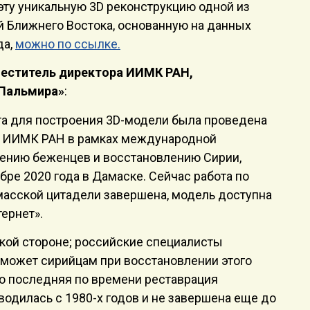
эту уникальную 3D реконструкцию одной из
й Ближнего Востока, основанную на данных
да,
можно по ссылке.
меститель директора ИИМК РАН,
«Пальмира»
:
а для построения 3D-модели была проведена
м ИИМК РАН в рамках международной
ению беженцев и восстановлению Сирии,
бре 2020 года в Дамаске. Сейчас работа по
асской цитадели завершена, модель доступна
ернет».
кой стороне; российские специалисты
оможет сирийцам при восстановлении этого
то последняя по времени реставрация
одилась с 1980-х годов и не завершена еще до