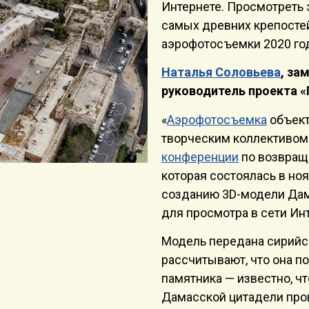
Интернете. Просмотреть 
самых древних крепосте
аэрофотосъемки 2020 го
Наталья Соловьева
, за
руководитель проекта 
«
Аэрофотосъемка
объект
творческим коллективо
конференции
по возвращ
которая состоялась в ноя
созданию 3D-модели Дам
для просмотра в сети Инт
Модель передана сирийс
рассчитывают, что она п
памятника — известно, ч
Дамасской цитадели пров