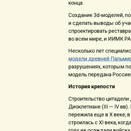
конца.
Создание 3d-моделей, п
и сделать выводы об учас
спроектировать реставр
во всем мире, и ИИМК РА
Несколько лет специали
модели древней Пальми
разрушениях, которым по
модель передана Россие
История крепости
Строительство цитадели
Диоклетиане (III — IV вв
пережила еще в Х веке, 
строилась с XI века, ког
году ее осаждали войска 