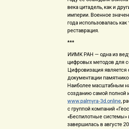
века цитадель, как и дру
империи. Военное значени
года использовалась как 
реставрация.
***
ИИМК РАН — одна из вед
цифровых методов для с
Цифровизация является 
документации памятников
Наиболее масштабным на
созданию самой полной 
www.palmyra-3d.online
, р
с группой компаний «Гео
«Беспилотные системы» и
завершилась в августе 2